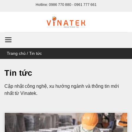
Bỏ
Hotline: 0986 770 880 - 0961 777 661
qua
nội
dung
Trang chủ
/
Tin tức
Tin tức
Cập nhật công nghệ, xu hướng ngành và thông tin mới
nhất từ Vinatek.