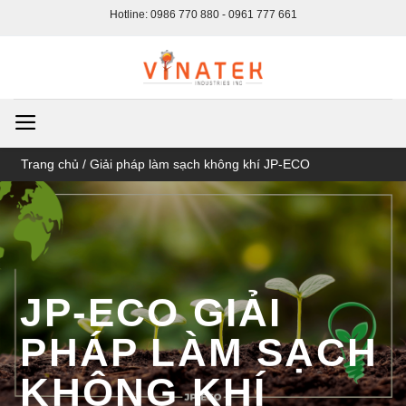
Bỏ
Hotline: 0986 770 880 - 0961 777 661
qua
nội
dung
Trang chủ
/
Giải pháp làm sạch không khí JP-ECO
JP-ECO GIẢI
PHÁP LÀM SẠCH
KHÔNG KHÍ