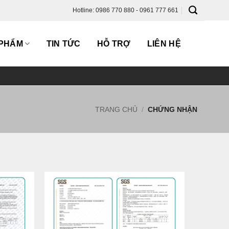
Hotline: 0986 770 880 - 0961 777 661
 PHẨM
TIN TỨC
HỖ TRỢ
LIÊN HỆ
TRANG CHỦ
/
CHỨNG NHẬN