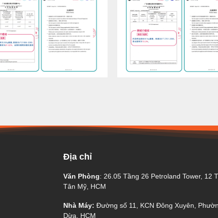
Địa chỉ
Văn Phòng
: 26.05 Tầng 26 Petroland Tower, 12 T
Tân Mỹ, HCM
Nhà Máy:
Đường số 11, KCN Đông Xuyên, Phườ
Dừa, HCM